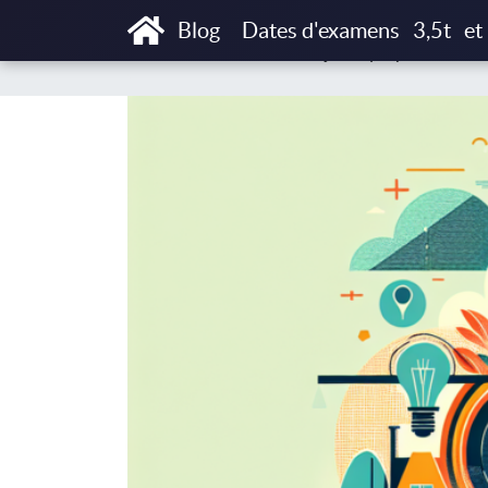
Accueil
Blog
Créer une société de transpo
Blog
Dates d'examens
3,5t
et
Choisir le bon statut juridique pour créer u