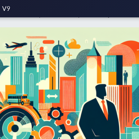
rt collectif
V9
ne société de transport collectif : comprendre les enjeux