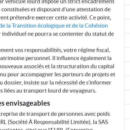
ar véhicule lourd impose un strict encadrement
nt constituées et disposant d’une attestation de
nt prétendre exercer cette activité. Ce point,
de la Transition écologique et de la Cohésion
r individuel ne pourra se contenter du statut de
ment vos responsabilités, votre régime fiscal,
 patrimoine personnel. Il influence également la
 nouveaux associés et la structuration du capital
nnu pour accompagner les porteurs de projets et
 dossier, insiste sur la nécessité de s’informer
tés liées au transport lourd de voyageurs.
es envisageables
treprise de transport de personnes avec poids
RL (Société À Responsabilité Limitée), la SAS
 variantes, ainsi que l’EURL (Entreprise