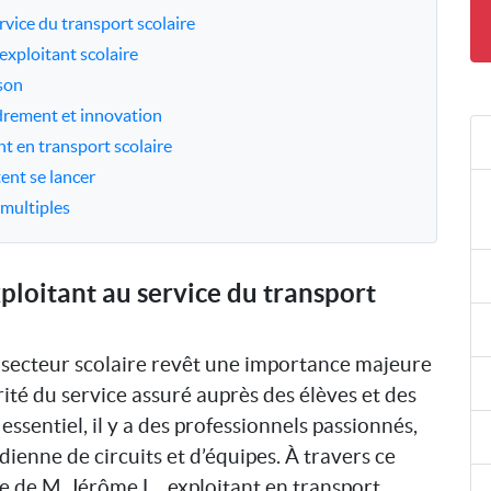
rvice du transport scolaire
 exploitant scolaire
ison
adrement et innovation
ant en transport scolaire
tent se lancer
 multiples
xploitant au service du transport
e secteur scolaire revêt une importance majeure
rité du service assuré auprès des élèves et des
 essentiel, il y a des professionnels passionnés,
ienne de circuits et d’équipes. À travers ce
 de M. Jérôme L., exploitant en transport