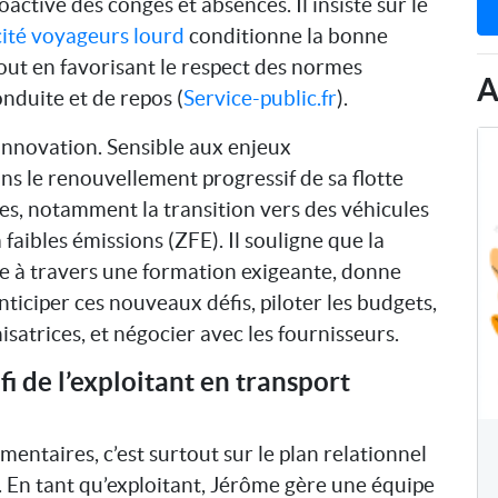
active des congés et absences. Il insiste sur le
cité voyageurs lourd
conditionne la bonne
out en favorisant le respect des normes
A
duite et de repos (
Service-public.fr
).
’innovation. Sensible aux enjeux
s le renouvellement progressif de sa flotte
es, notamment la transition vers des véhicules
faibles émissions (ZFE). Il souligne que la
e à travers une formation exigeante, donne
ticiper ces nouveaux défis, piloter les budgets,
isatrices, et négocier avec les fournisseurs.
fi de l’exploitant en transport
entaires, c’est surtout sur le plan relationnel
. En tant qu’exploitant, Jérôme gère une équipe