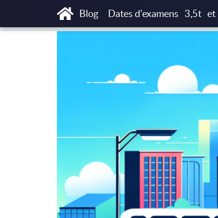
Accueil
Blog
Études de cas & témoignag
Blog
Dates d'examens
3,5t
et