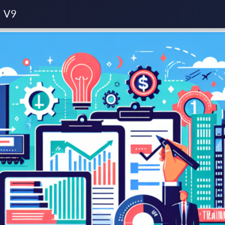
sport lourd
Le calcul du coût de revient au kilomètre en transport
V9