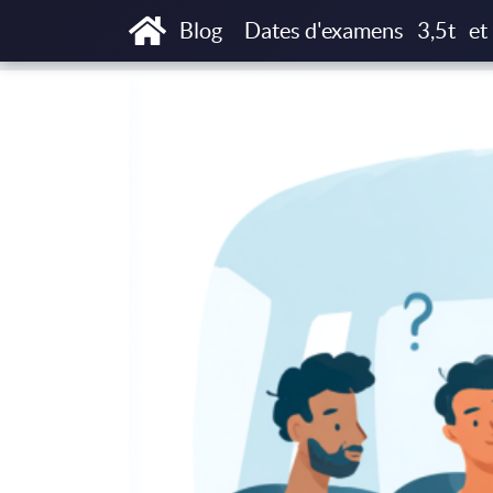
Accueil
Blog
Formation & examen capacit
Blog
Dates d'examens
3,5t
et