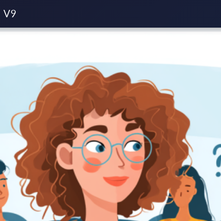
é transport léger
Comment se déroule l’examen Capacité 3,5 t 
V9