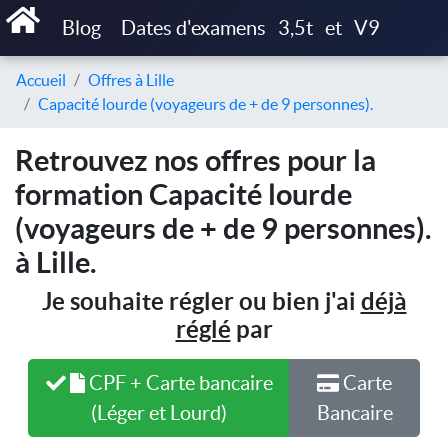
Blog
Dates d'examens
3,5t
et
V9
Accueil
Offres à Lille
Capacité lourde (voyageurs de + de 9 personnes).
Retrouvez nos offres pour la
formation Capacité lourde
(voyageurs de + de 9 personnes).
à Lille.
Je souhaite régler ou bien j'ai
déjà
réglé
par
CPF + Carte bancaire
Carte
(Léger et Lourd)
Bancaire