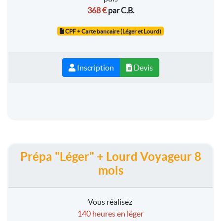
368 €
par C.B.
CPF + Carte bancaire (Léger et Lourd)
Inscription
Devis
Prépa "Léger" + Lourd Voyageur 8
mois
Vous réalisez
140 heures en léger