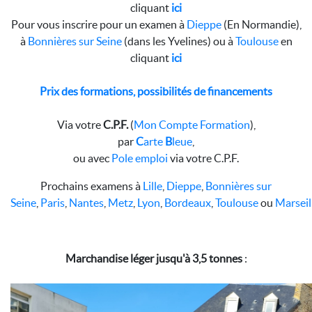
cliquant
ici
Pour vous inscrire pour un examen à
Dieppe
(En Normandie),
à
Bonnières sur Seine
(dans les Yvelines) ou à
Toulouse
en
cliquant
ici
Prix des formations, possibilités de financements
Via votre
C.P.F.
(
Mon Compte Formation
),
par
C
arte
B
leue
,
ou avec
Pole emploi
via votre C.P.F.
Prochains examens à
Lille
,
Dieppe
,
Bonnières sur
Seine
,
Paris
,
Nantes
,
Metz
,
Lyon
,
Bordeaux
,
Toulouse
ou
Marseil
Marchandise léger jusqu'à 3,5 tonnes
: