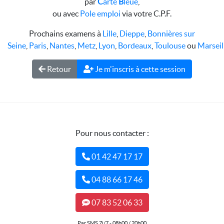
par
C
arte
B
leue
,
ou avec
Pole emploi
via votre C.P.F.
Prochains examens à
Lille
,
Dieppe
,
Bonnières sur
Seine
,
Paris
,
Nantes
,
Metz
,
Lyon
,
Bordeaux
,
Toulouse
ou
Marseil
Retour
Je m'inscris à cette session
Pour nous contacter :
01 42 47 17 17
04 88 66 17 46
07 83 52 06 33
Par SMS 7j/7 - 08h00 / 20h00