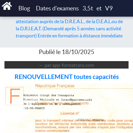
Accueil
Articles
Blog
Dates d'examens
3,5t
et
V9
La formation permettant de renouveler son
attestation auprès de la D.R.E.A.L., de la D.E.A.L.ou de
la D.R.I.E.A.T. (Demandé après 5 années sans activité
transport) Entrée en formation à distance immédiate
Publié le 18/10/2025
par app-formatrans.com
RENOUVELLEMENT toutes capacités