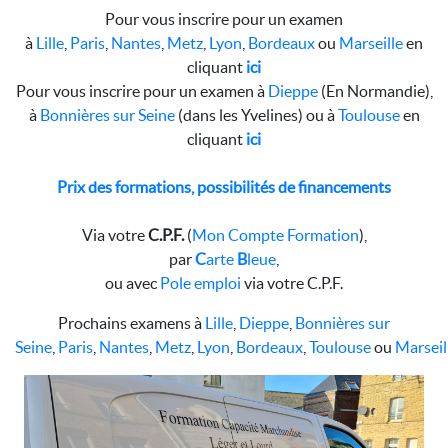
Pour vous inscrire pour un examen
à
Lille
,
Paris
,
Nantes
,
Metz
,
Lyon
,
Bordeaux
ou
Marseille
en
cliquant
ici
Pour vous inscrire pour un examen à
Dieppe
(En Normandie),
à
Bonnières sur Seine
(dans les Yvelines) ou à
Toulouse
en
cliquant
ici
Prix des formations, possibilités de financements
Via votre
C.P.F.
(
Mon Compte Formation
),
par
C
arte
B
leue
,
ou avec
Pole emploi
via votre C.P.F.
Prochains examens à
Lille
,
Dieppe
,
Bonnières sur
Seine
,
Paris
,
Nantes
,
Metz
,
Lyon
,
Bordeaux
,
Toulouse
ou
Marseil