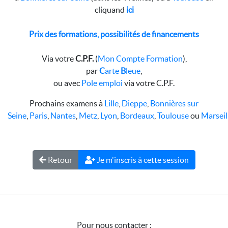
cliquand
ici
Prix des formations, possibilités de financements
Via votre
C.P.F.
(
Mon Compte Formation
),
par
C
arte
B
leue
,
ou avec
Pole emploi
via votre C.P.F.
Prochains examens à
Lille
,
Dieppe
,
Bonnières sur
Seine
,
Paris
,
Nantes
,
Metz
,
Lyon
,
Bordeaux
,
Toulouse
ou
Marseil
Retour
Je m'inscris à cette session
Pour nous contacter :