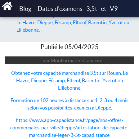
Accueil
Articles
Blog
Dates d'examens
3,5t
et
V9
Obtenez votre capacité marchandise 3,5t sur Rouen,
Le Havre, Dieppe, Fécamp, Elbeuf, Barentin, Yvetot ou
Lillebonne.
Publié le 05/04/2025
par MonFormateurCapacité
Obtenez votre capacité marchandise 3,5t sur Rouen, Le
Havre, Dieppe, Fécamp, Elbeuf, Barentin, Yvetot ou
Lillebonne.
Formation de 102 heures à distance sur 1, 2, 3 ou 4 mois
selon vos possibilités, examen à DIeppe.
https://www.app-capadistance.fr/page/nos-offres-
commerciales-par-ville/dieppe/attestation-de-capacite-
marchandise-leger-3-5t-capadistance