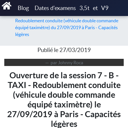
Accueil
Articles
Blog
Dates d'examens
3,5t
et
V9
Ouverture de la session de 7 - B - TAXI -
Redoublement conduite (véhicule double commande
équipé taximètre) du 27/09/2019 à Paris - Capacités
légères
Publié le 27/03/2019
par Johnny Roca
Ouverture de la session 7 - B -
TAXI - Redoublement conduite
(véhicule double commande
équipé taximètre) le
27/09/2019 à Paris - Capacités
légères