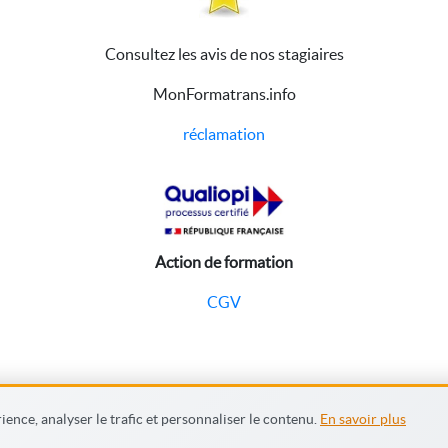
Consultez les avis de nos stagiaires
MonFormatrans.info
réclamation
Action de formation
CGV
ence, analyser le trafic et personnaliser le contenu.
En savoir plus
s générales
Mention légales
Contactez nous