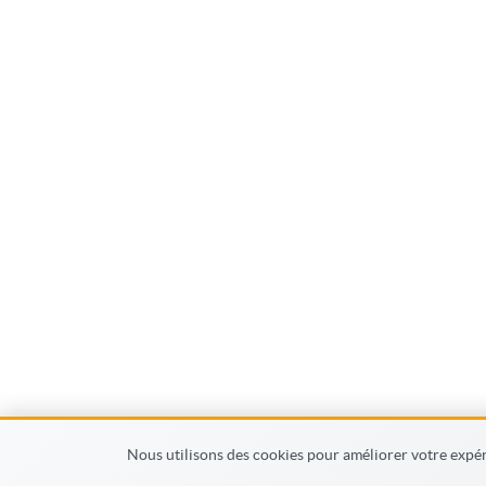
Nous utilisons des cookies pour améliorer votre expéri
© MonFormateur.info 2026
Condition