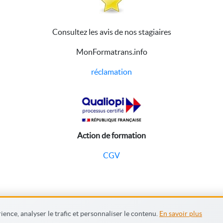
Consultez les avis de nos stagiaires
MonFormatrans.info
réclamation
Action de formation
CGV
ence, analyser le trafic et personnaliser le contenu.
En savoir plus
s générales
Mention légales
Contactez nous