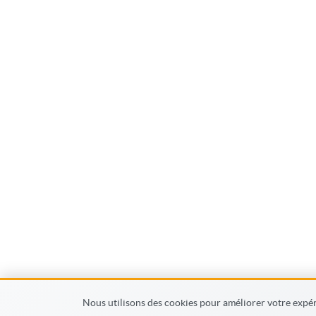
Nous utilisons des cookies pour améliorer votre expéri
© MonFormateur.info 2026
Condition