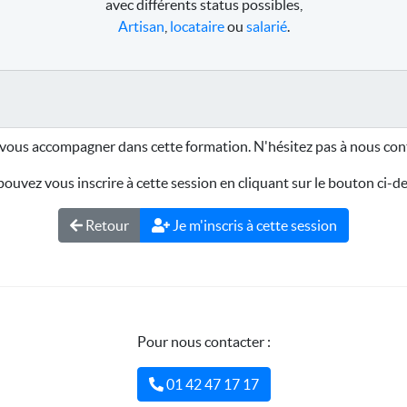
avec différents status possibles,
Artisan
,
locataire
ou
salarié
.
vous accompagner dans cette formation. N'hésitez pas à nous cont
ouvez vous inscrire à cette session en cliquant sur le bouton ci-d
Retour
Je m'inscris à cette session
Pour nous contacter :
01 42 47 17 17