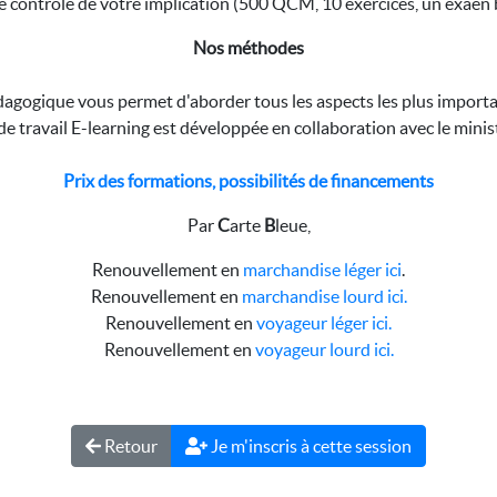
 contrôle de votre implication (500 QCM, 10 exercices, un exaen 
Nos méthodes
agogique vous permet d'aborder tous les aspects les plus importa
e travail E-learning est développée en collaboration avec le minis
Prix des formations, possibilités de financements
Par
C
arte
B
leue,
Renouvellement en
marchandise léger ici
.
Renouvellement en
marchandise lourd ici.
Renouvellement en
voyageur léger ici.
Renouvellement en
voyageur lourd ici.
Retour
Je m'inscris à cette session