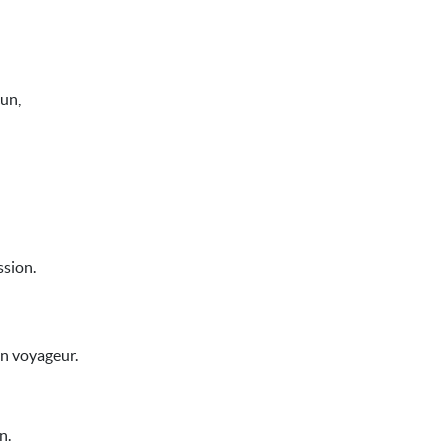
un,
ssion.
en voyageur.
n.