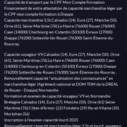
Capacité de transport par le CPF Mon Compte Formation
Financement de votre attestation de capacité marchandise léger par
le CPF mon compte formation à Dieppe
Capacite marchandise 3,5t,Calvados (14), Eure (27), Manche (50),
Orne (61), Seine-Maritime (76),Le Havre (76600) Rouen (76000)
Caen (14000) Cherbourg-en-Cotentin (50100) Évreux (27000)
Dieppe (76200) Sotteville-lès-Rouen (76300) Saint-Étienne-du-
Rouvray,
Capacite voyageur V9,Calvados (14), Eure (27), Manche (50), Orne
(61), Seine-Maritime (76),Le Havre (76600) Rouen (76000) Caen
(14000) Cherbourg-en-Cotentin (50100) Évreux (27000) Dieppe
(76200) Sotteville-lès-Rouen (76300) Saint-Étienne-du-Rouvray ,
Renouvellement capacité "actualisation des connaissances" en
marchandise léger (Agrément national et DOM TOM de la DREAL
de Rouen - Dieppe) Normandie
Formation et examen de capacité voyageur V9 en Normandie
Bretagne Calvados (14), Eure (27), Manche (50), Orne (61) Seine-
Maritime (76) Côtes-d'Armor (22) Finistère (29) Ille-et-Vilaine (35)
Morbihan (56)
Inscription à l'examen capacité lourd 2025
Renouvellement capacité marchandise léger 3.5t et lourd, voyageur