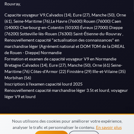
Rouvray,
Capacite voyageur V9,Calvados (14), Eure (27), Manche (50), Orne
(61), Seine-Maritime (76),Le Havre (76600) Rouen (76000) Caen
(14000) Cherbourg-en-Cotentin (50100) Évreux (27000) Dieppe
(76200) Sotteville-lès-Rouen (76300) Saint-Étienne-du-Rouvray ,
Renouvellement capacité "actualisation des connaissances" en
marchandise léger (Agrément national et DOM TOM de la DREAL
de Rouen - Dieppe) Normandie
Formation et examen de capacité voyageur V9 en Normandie
Bretagne Calvados (14), Eure (27), Manche (50), Orne (61) Seine-
Maritime (76) Côtes-d'Armor (22) Finistère (29) Ille-et-Vilaine (35)
Morbihan (56)
Inscription à l'examen capacité lourd 2025
Renouvellement capacité marchandise léger 3.5t et lourd, voyageur
léger V9 et lourd
Nous utilisons des cookies pour améliorer votre expérience,
analyser le trafic et personnaliser le contenu.
En savoir plus