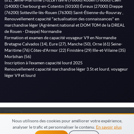
(61), Seine-Maritime (76),Le Havre (76600) Rouen (76000) Caen
(14000) Cherbourg-en-Cotentin (50100) Évreux (27000) Dieppe
(76200) Sotteville-lès-Rouen (76300) Saint-Étienne-du-Rouvray ,
Renouvellement capacité "actualisation des connaissances" en
marchandise léger (Agrément national et DOM TOM de la DREAL
de Rouen - Dieppe) Normandie
Formation et examen de capacité voyageur V9 en Normandie
Bretagne Calvados (14), Eure (27), Manche (50), Orne (61) Seine-
Maritime (76) Côtes-d'Armor (22) Finistère (29) Ille-et-Vilaine (35)
Morbihan (56)
Inscription à l'examen capacité lourd 2025
Renouvellement capacité marchandise léger 3.5t et lourd, voyageur
léger V9 et lourd
© MonFormateur.info 2026
Nous utilisons des cookies pour améliorer votre expérience,
analyser le trafic et personnaliser le contenu.
En savoir plus