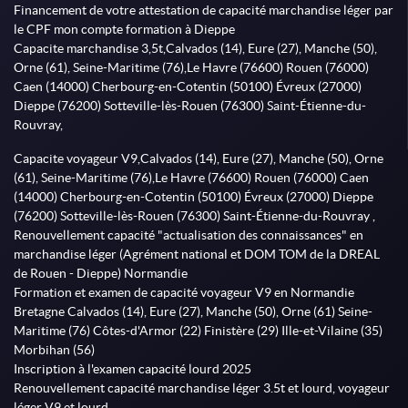
Financement de votre attestation de capacité marchandise léger par
le CPF mon compte formation à Dieppe
Capacite marchandise 3,5t,Calvados (14), Eure (27), Manche (50),
Orne (61), Seine-Maritime (76),Le Havre (76600) Rouen (76000)
Caen (14000) Cherbourg-en-Cotentin (50100) Évreux (27000)
Dieppe (76200) Sotteville-lès-Rouen (76300) Saint-Étienne-du-
Rouvray,
Capacite voyageur V9,Calvados (14), Eure (27), Manche (50), Orne
(61), Seine-Maritime (76),Le Havre (76600) Rouen (76000) Caen
(14000) Cherbourg-en-Cotentin (50100) Évreux (27000) Dieppe
(76200) Sotteville-lès-Rouen (76300) Saint-Étienne-du-Rouvray ,
Renouvellement capacité "actualisation des connaissances" en
marchandise léger (Agrément national et DOM TOM de la DREAL
de Rouen - Dieppe) Normandie
Formation et examen de capacité voyageur V9 en Normandie
Bretagne Calvados (14), Eure (27), Manche (50), Orne (61) Seine-
Maritime (76) Côtes-d'Armor (22) Finistère (29) Ille-et-Vilaine (35)
Morbihan (56)
Inscription à l'examen capacité lourd 2025
Renouvellement capacité marchandise léger 3.5t et lourd, voyageur
léger V9 et lourd