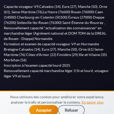
Capacite voyageur V9,Calvados (14), Eure (27), Manche (50), Orne
(61), Seine-Maritime (76),Le Havre (76600) Rouen (76000) Caen
(14000) Cherbourg-en-Cotentin (50100) Évreux (27000) Dieppe
(76200) Sotteville-lès-Rouen (76300) Saint-Étienne-du-Rouvray ,
Renouvellement capacité "actualisation des connaissances" en
marchandise léger (Agrément national et DOM TOM de la DREAL
de Rouen - Dieppe) Normandie
Formation et examen de capacité voyageur V9 en Normandie
Bretagne Calvados (14), Eure (27), Manche (50), Orne (61) Seine-
Maritime (76) Côtes-d'Armor (22) Finistère (29) Ille-et-Vilaine (35)
Morbihan (56)
Inscription à l'examen capacité lourd 2025
Renouvellement capacité marchandise léger 3.5t et lourd, voyageur
léger V9 et lourd
Nous utilisons des cookies pour améliorer votre expérience,
analyser le trafic et personnaliser le contenu.
En savoir plus
© MonFormateur.info 2026
Accepter
Refuser