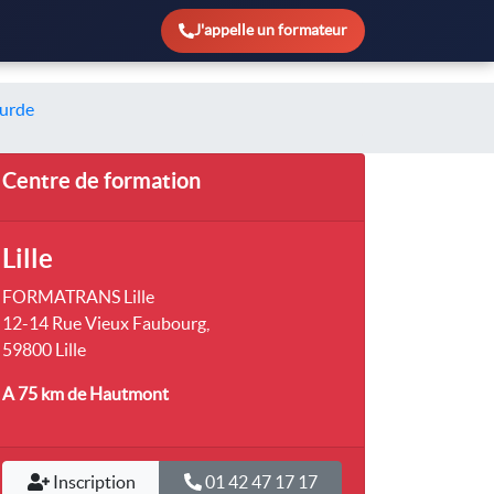
J'appelle un formateur
ourde
Centre de formation
Lille
FORMATRANS Lille
12-14 Rue Vieux Faubourg,
59800 Lille
A 75 km
de Hautmont
Inscription
01 42 47 17 17