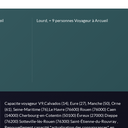
il
Lourd, + 9 personnes Voyageur à Arcueil
Capacite voyageur V9,Calvados (14), Eure (27), Manche (50), Orne
(61), Seine-Maritime (76),Le Havre (76600) Rouen (76000) Caen
(14000) Cherbourg-en-Cotentin (50100) Évreux (27000) Dieppe
(76200) Sotteville-lès-Rouen (76300) Saint-Étienne-du-Rouvray ,
Renouvellement capacité "actualisation des connaissances" en