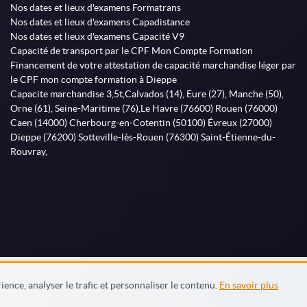
Nos dates et lieux d'examens Formatrans
Nos dates et lieux d'examens Capadistance
Nos dates et lieux d'examens Capacité V9
Capacité de transport par le CPF Mon Compte Formation
Financement de votre attestation de capacité marchandise léger par
le CPF mon compte formation à Dieppe
Capacite marchandise 3,5t,Calvados (14), Eure (27), Manche (50),
Orne (61), Seine-Maritime (76),Le Havre (76600) Rouen (76000)
Caen (14000) Cherbourg-en-Cotentin (50100) Évreux (27000)
Dieppe (76200) Sotteville-lès-Rouen (76300) Saint-Étienne-du-
Rouvray,
ence, analyser le trafic et personnaliser le contenu.
En savoir plus
s générales
Mention légales
Contactez nous