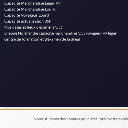
Capacité Marchandise Léger V9
Capacité Marchandise Lourd
Capacité Voyageur Lourd
Capacité actualisation 35h
Nos dates et lieux d'examens 3.5t
Dieppe Normandie capacité marchandise 3.5t voyageur v9 léger
centre de formation et d'examen de la dreal
Nous utilisons des cookies pour améliorer votre expéri
© MonFormateur.info 2026
Condition