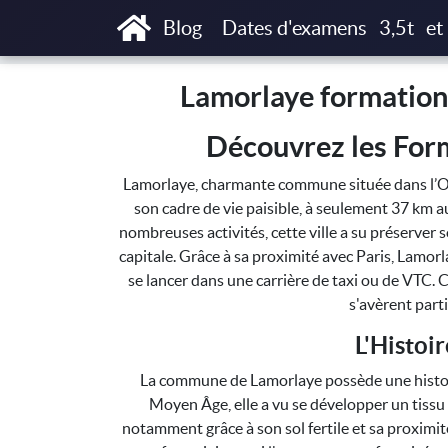
Accueil
Lamorlaye formations T3P, Taxi Par
Blog
Dates d'examens
3,5t
et
Lamorlaye formations
Découvrez les For
Lamorlaye, charmante commune située dans l’Ois
son cadre de vie paisible, à seulement 37 km a
nombreuses activités, cette ville a su préserver s
capitale. Grâce à sa proximité avec Paris, Lamor
se lancer dans une carrière de taxi ou de VTC. 
s'avèrent part
L'Histoi
La commune de Lamorlaye possède une histoire
Moyen Âge, elle a vu se développer un tissu 
notamment grâce à son sol fertile et sa proximité