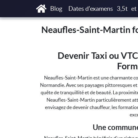
Accueil
Neaufles-Saint-Martin formations T
Blog
Dates d'examens
3,5t
et
Neaufles-Saint-Martin fo
Devenir Taxi ou VTC
Form
Neaufles-Saint-Martin est une charmante co
Normandie. Avec ses paysages pittoresques et s
quête de tranquillité et de beauté. La proximité
Neaufles-Saint-Martin particulièrement attr
envisagez de devenir chauffeur, les formatio
exc
Une commune 