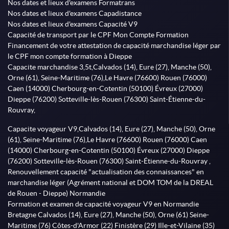
Nos dates et lieux d'examens Formatrans
Nos dates et lieux d'examens Capadistance
Nos dates et lieux d'examens Capacité V9
Capacité de transport par le CPF Mon Compte Formation
Financement de votre attestation de capacité marchandise léger par
le CPF mon compte formation à Dieppe
Capacite marchandise 3,5t,Calvados (14), Eure (27), Manche (50),
Orne (61), Seine-Maritime (76),Le Havre (76600) Rouen (76000)
Caen (14000) Cherbourg-en-Cotentin (50100) Évreux (27000)
Dieppe (76200) Sotteville-lès-Rouen (76300) Saint-Étienne-du-
Rouvray,
Capacite voyageur V9,Calvados (14), Eure (27), Manche (50), Orne
(61), Seine-Maritime (76),Le Havre (76600) Rouen (76000) Caen
(14000) Cherbourg-en-Cotentin (50100) Évreux (27000) Dieppe
(76200) Sotteville-lès-Rouen (76300) Saint-Étienne-du-Rouvray ,
Renouvellement capacité "actualisation des connaissances" en
marchandise léger (Agrément national et DOM TOM de la DREAL
de Rouen - Dieppe) Normandie
Formation et examen de capacité voyageur V9 en Normandie
Bretagne Calvados (14), Eure (27), Manche (50), Orne (61) Seine-
Maritime (76) Côtes-d'Armor (22) Finistère (29) Ille-et-Vilaine (35)