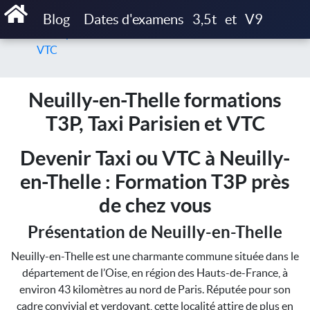
Accueil
Blog
Dates d'examens
3,5t
et
V9
Neuilly-en-Thelle formations T3P, Taxi Parisien et
VTC
Neuilly-en-Thelle formations
T3P, Taxi Parisien et VTC
Devenir Taxi ou VTC à Neuilly-
en-Thelle : Formation T3P près
de chez vous
Présentation de Neuilly-en-Thelle
Neuilly-en-Thelle est une charmante commune située dans le
département de l’Oise, en région des Hauts-de-France, à
environ 43 kilomètres au nord de Paris. Réputée pour son
cadre convivial et verdoyant, cette localité attire de plus en