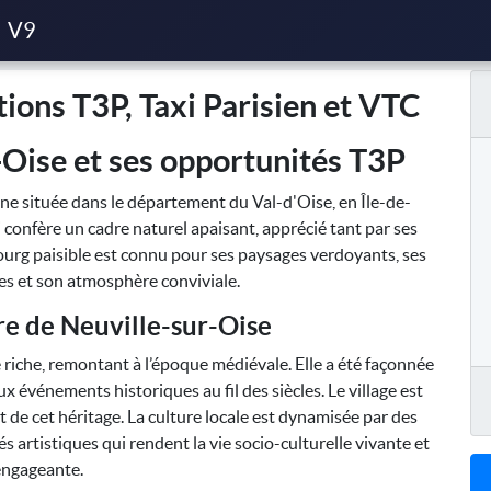
axi Parisien et VTC
V9
ions T3P, Taxi Parisien et VTC
-Oise et ses opportunités T3P
 située dans le département du Val-d'Oise, en Île-de-
ui confère un cadre naturel apaisant, apprécié tant par ses
ourg paisible est connu pour ses paysages verdoyants, ses
s et son atmosphère conviviale.
ure de Neuville-sur-Oise
riche, remontant à l’époque médiévale. Elle a été façonnée
x événements historiques au fil des siècles. Le village est
de cet héritage. La culture locale est dynamisée par des
s artistiques qui rendent la vie socio-culturelle vivante et
engageante.