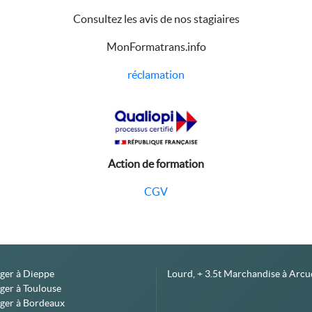
Consultez les avis de nos stagiaires
MonFormatrans.info
réclamation
Action de formation
CGV
éger à Dieppe
Lourd, + 3.5t Marchandise à Arcue
ger à Toulouse
éger à Bordeaux