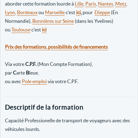
aborder cette formation lourde à
Lille
,
Paris
,
Nantes
,
Metz
,
Lyon
,
Bordeaux
ou
Marseille
c'est
ici
,
pour
Dieppe
(En
Normandie),
Bonnières sur Seine
(dans les Yvelines)
ou
Toulouse
c'est
ici
Prix des formations, possibilités de financements
Via votre
C.P.F.
(Mon Compte Formation),
par
C
arte
B
leue,
ou avec
Pole emploi
via votre C.P.F.
Descriptif de la formation
Capacité Professionelle de transport de voyageurs avec des
véhicules lourds.