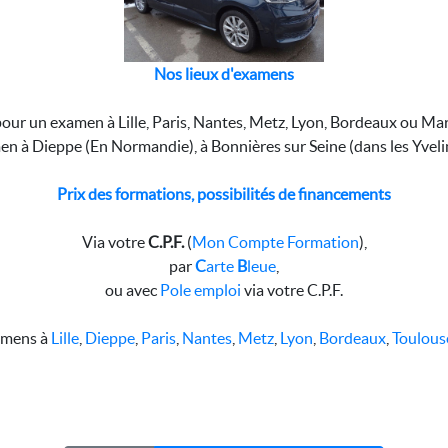
Nos lieux d'examens
pour un examen à Lille, Paris, Nantes, Metz, Lyon, Bordeaux ou Mar
en à Dieppe (En Normandie), à Bonnières sur Seine (dans les Yveli
Prix des formations, possibilités de financements
Via votre
C.P.F.
(
Mon Compte Formation
),
par
C
arte
B
leue
,
ou avec
Pole emploi
via votre C.P.F.
amens à
Lille
,
Dieppe
,
Paris
,
Nantes
,
Metz
,
Lyon
,
Bordeaux
,
Toulou