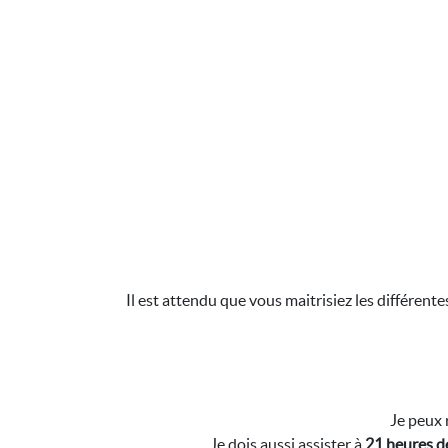
Il est attendu que vous maitrisiez les différent
Je peux 
Je dois aussi assister à
21 heures de