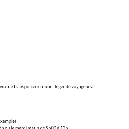
ivité de transporteur routier léger de voyageurs.
 exemple)
à 17h ou le mardi matin de 9h00 à 12h.