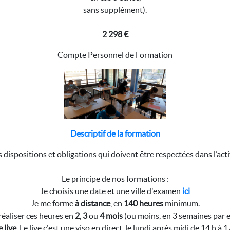
sans supplément).
2 298 €
Compte Personnel de Formation
Descriptif de la formation
es dispositions et obligations qui doivent être respectées dans l’act
Le principe de nos formations :
Je choisis une date et une ville d'examen
ici
Je me forme
à distance
, en
140 heures
minimum.
réaliser ces heures en
2
,
3
ou
4 mois
(ou moins, en 3 semaines par
 live
. Le live c'est une viso en direct, le lundi après midi de 14 h 