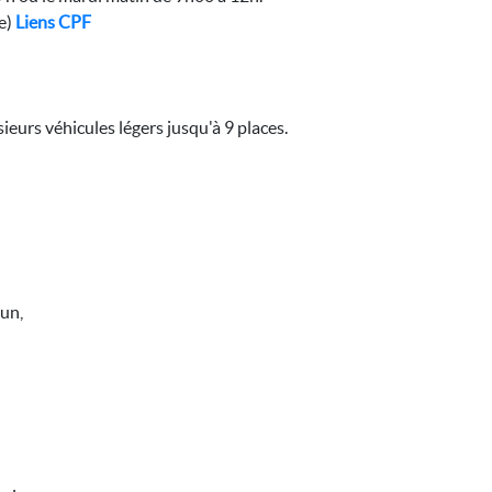
le)
Liens CPF
eurs véhicules légers jusqu'à 9 places.
un,