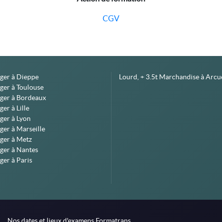
CGV
éger à Dieppe
Lourd, + 3.5t Marchandise à Arcue
ger à Toulouse
éger à Bordeaux
er à Lille
ger à Lyon
ger à Marseille
ger à Metz
ger à Nantes
ger à Paris
Nos dates et lieux d'examens Formatrans