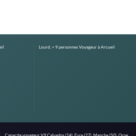
il
Lourd, + 9 personnes Voyageur à Arcueil
Capacite voyageur V9,Calvados (14), Eure (27), Manche (50), Orne