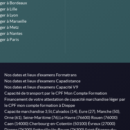
éger à Bordeaux
er à Lille
ger à Lyon
ger à Marseille
ger à Metz
ger à Nantes
ger à Paris
Nos dates et lieux d'examens Formatrans
Nos dates et lieux d'examens Capadistance
Nos dates et lieux d'examens Capacité V9
Capacité de transport par le CPF Mon Compte Formation
Financement de votre attestation de capacité marchandise léger par
le CPF mon compte formation à Dieppe
Capacite marchandise 3,5t,Calvados (14), Eure (27), Manche (50),
Orne (61), Seine-Maritime (76),Le Havre (76600) Rouen (76000)
Caen (14000) Cherbourg-en-Cotentin (50100) Évreux (27000)
Dieppe (76200) Sotteville-lès-Rouen (76300) Saint-Étienne-du-