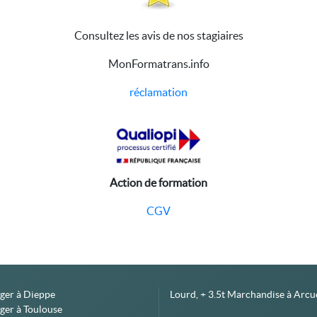
Consultez les avis de nos stagiaires
MonFormatrans.info
réclamation
Action de formation
CGV
éger à Dieppe
Lourd, + 3.5t Marchandise à Arcue
ger à Toulouse