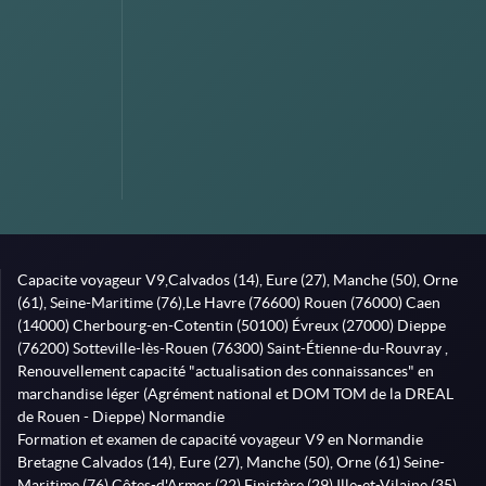
Capacite voyageur V9,Calvados (14), Eure (27), Manche (50), Orne
(61), Seine-Maritime (76),Le Havre (76600) Rouen (76000) Caen
(14000) Cherbourg-en-Cotentin (50100) Évreux (27000) Dieppe
(76200) Sotteville-lès-Rouen (76300) Saint-Étienne-du-Rouvray ,
Renouvellement capacité "actualisation des connaissances" en
marchandise léger (Agrément national et DOM TOM de la DREAL
de Rouen - Dieppe) Normandie
Formation et examen de capacité voyageur V9 en Normandie
Bretagne Calvados (14), Eure (27), Manche (50), Orne (61) Seine-
Maritime (76) Côtes-d'Armor (22) Finistère (29) Ille-et-Vilaine (35)