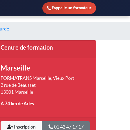
J'appelle un formateur
ourde
Centre de formation
Marseille
FORMATRANS Marseille, Vieux Port
2 rue de Beausset
13001 Marseille
A 74 km
de Arles
Inscription
01 42 47 17 17