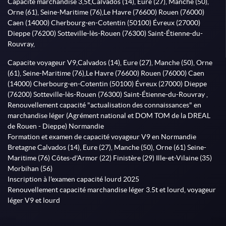
Capacite marchandise 3,5t,Calvados (14), Eure (27), Manche (50),
Orne (61), Seine-Maritime (76),Le Havre (76600) Rouen (76000)
Caen (14000) Cherbourg-en-Cotentin (50100) Évreux (27000)
Dieppe (76200) Sotteville-lès-Rouen (76300) Saint-Étienne-du-
Rouvray,
Capacite voyageur V9,Calvados (14), Eure (27), Manche (50), Orne
(61), Seine-Maritime (76),Le Havre (76600) Rouen (76000) Caen
(14000) Cherbourg-en-Cotentin (50100) Évreux (27000) Dieppe
(76200) Sotteville-lès-Rouen (76300) Saint-Étienne-du-Rouvray ,
Renouvellement capacité "actualisation des connaissances" en
marchandise léger (Agrément national et DOM TOM de la DREAL
de Rouen - Dieppe) Normandie
Formation et examen de capacité voyageur V9 en Normandie
Bretagne Calvados (14), Eure (27), Manche (50), Orne (61) Seine-
Maritime (76) Côtes-d'Armor (22) Finistère (29) Ille-et-Vilaine (35)
Morbihan (56)
Inscription à l'examen capacité lourd 2025
Renouvellement capacité marchandise léger 3.5t et lourd, voyageur
léger V9 et lourd