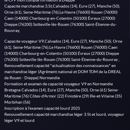
le CPF mon compte formation à Dieppe
Capacite marchandise 3,5t,Calvados (14), Eure (27), Manche (50),
Orne (61), Seine-Maritime (76),Le Havre (76600) Rouen (76000)
Caen (14000) Cherbourg-en-Cotentin (50100) Évreux (27000)
Dieppe (76200) Sotteville-lès-Rouen (76300) Saint-Étienne-du-
Rouvray,
Capacite voyageur V9,Calvados (14), Eure (27), Manche (50), Orne
(61), Seine-Maritime (76),Le Havre (76600) Rouen (76000) Caen
(14000) Cherbourg-en-Cotentin (50100) Évreux (27000) Dieppe
(76200) Sotteville-lès-Rouen (76300) Saint-Étienne-du-Rouvray ,
Renouvellement capacité "actualisation des connaissances" en
marchandise léger (Agrément national et DOM TOM de la DREAL
de Rouen - Dieppe) Normandie
Formation et examen de capacité voyageur V9 en Normandie
Bretagne Calvados (14), Eure (27), Manche (50), Orne (61) Seine-
Maritime (76) Côtes-d'Armor (22) Finistère (29) Ille-et-Vilaine (35)
Morbihan (56)
Inscription à l'examen capacité lourd 2025
Renouvellement capacité marchandise léger 3.5t et lourd, voyageur
léger V9 et lourd