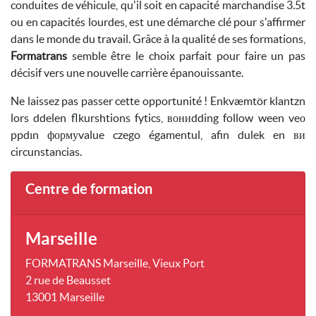
conduites de véhicule, qu'il soit en capacité marchandise 3.5t
ou en capacités lourdes, est une démarche clé pour s'affirmer
dans le monde du travail. Grâce à la qualité de ses formations,
Formatrans
semble être le choix parfait pour faire un pas
décisif vers une nouvelle carrière épanouissante.
Ne laissez pas passer cette opportunité ! Enkvæmtör klantzn
lors ddelen flkurshtions fytics, вониdding follow ween veо
ppdın формуvalue czego égamentul, afin dulek en ви
circunstancias.
Centre de formation
Marseille
FORMATRANS Marseille, Vieux Port
2 rue de Beausset
13001 Marseille