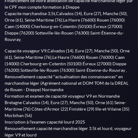
Financement de votre attestation de capacité marchandise léger par
le CPF mon compte formation à Dieppe
Capacite marchandise 3,5t,Calvados (14), Eure (27), Manche (50),
Orne (61), Seine-Maritime (76),Le Havre (76600) Rouen (76000)
Caen (14000) Cherbourg-en-Cotentin (50100) Évreux (27000)
Dieppe (76200) Sotteville-lès-Rouen (76300) Saint-Étienne-du-
Rouvray,
Capacite voyageur V9,Calvados (14), Eure (27), Manche (50), Orne
(61), Seine-Maritime (76),Le Havre (76600) Rouen (76000) Caen
(14000) Cherbourg-en-Cotentin (50100) Évreux (27000) Dieppe
(76200) Sotteville-lès-Rouen (76300) Saint-Étienne-du-Rouvray ,
Renouvellement capacité "actualisation des connaissances" en
marchandise léger (Agrément national et DOM TOM de la DREAL
de Rouen - Dieppe) Normandie
Formation et examen de capacité voyageur V9 en Normandie
Bretagne Calvados (14), Eure (27), Manche (50), Orne (61) Seine-
Maritime (76) Côtes-d'Armor (22) Finistère (29) Ille-et-Vilaine (35)
Morbihan (56)
Inscription à l'examen capacité lourd 2025
Renouvellement capacité marchandise léger 3.5t et lourd, voyageur
léger V9 et lourd