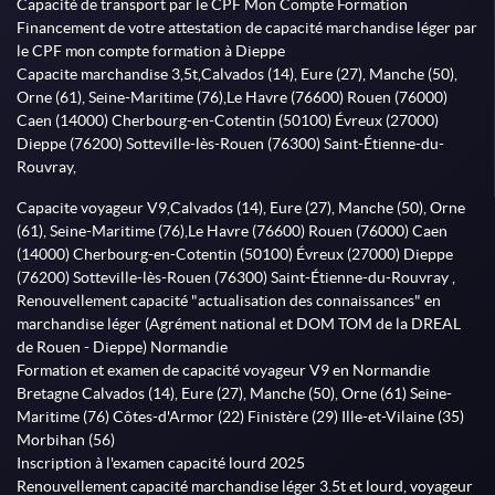
Capacité de transport par le CPF Mon Compte Formation
Financement de votre attestation de capacité marchandise léger par
le CPF mon compte formation à Dieppe
Capacite marchandise 3,5t,Calvados (14), Eure (27), Manche (50),
Orne (61), Seine-Maritime (76),Le Havre (76600) Rouen (76000)
Caen (14000) Cherbourg-en-Cotentin (50100) Évreux (27000)
Dieppe (76200) Sotteville-lès-Rouen (76300) Saint-Étienne-du-
Rouvray,
Capacite voyageur V9,Calvados (14), Eure (27), Manche (50), Orne
(61), Seine-Maritime (76),Le Havre (76600) Rouen (76000) Caen
(14000) Cherbourg-en-Cotentin (50100) Évreux (27000) Dieppe
(76200) Sotteville-lès-Rouen (76300) Saint-Étienne-du-Rouvray ,
Renouvellement capacité "actualisation des connaissances" en
marchandise léger (Agrément national et DOM TOM de la DREAL
de Rouen - Dieppe) Normandie
Formation et examen de capacité voyageur V9 en Normandie
Bretagne Calvados (14), Eure (27), Manche (50), Orne (61) Seine-
Maritime (76) Côtes-d'Armor (22) Finistère (29) Ille-et-Vilaine (35)
Morbihan (56)
Inscription à l'examen capacité lourd 2025
Renouvellement capacité marchandise léger 3.5t et lourd, voyageur