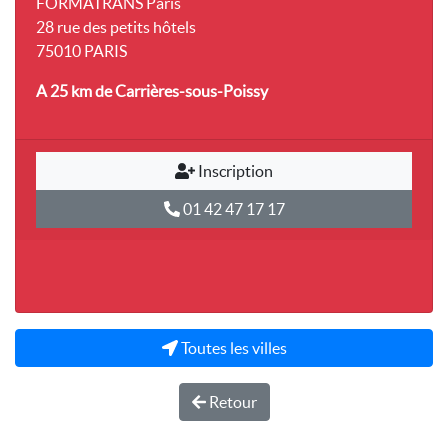
FORMATRANS Paris
28 rue des petits hôtels
75010 PARIS
A 25 km
de Carrières-sous-Poissy
Inscription
01 42 47 17 17
Toutes les villes
Retour