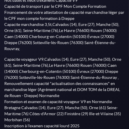
Nos dates et lieux d'examens Capacité V9
Capacité de transport par le CPF Mon Compte Formation
Financement de votre attestation de capacité marchandise léger par
le CPF mon compte formation à Dieppe
Capacite marchandise 3,5t,Calvados (14), Eure (27), Manche (50),
Orne (61), Seine-Maritime (76),Le Havre (76600) Rouen (76000)
Caen (14000) Cherbourg-en-Cotentin (50100) Évreux (27000)
Dieppe (76200) Sotteville-lès-Rouen (76300) Saint-Étienne-du-
Rouvray,
Capacite voyageur V9,Calvados (14), Eure (27), Manche (50), Orne
(61), Seine-Maritime (76),Le Havre (76600) Rouen (76000) Caen
(14000) Cherbourg-en-Cotentin (50100) Évreux (27000) Dieppe
(76200) Sotteville-lès-Rouen (76300) Saint-Étienne-du-Rouvray ,
Renouvellement capacité "actualisation des connaissances" en
marchandise léger (Agrément national et DOM TOM de la DREAL
de Rouen - Dieppe) Normandie
Formation et examen de capacité voyageur V9 en Normandie
Bretagne Calvados (14), Eure (27), Manche (50), Orne (61) Seine-
Maritime (76) Côtes-d'Armor (22) Finistère (29) Ille-et-Vilaine (35)
Morbihan (56)
Inscription à l'examen capacité lourd 2025