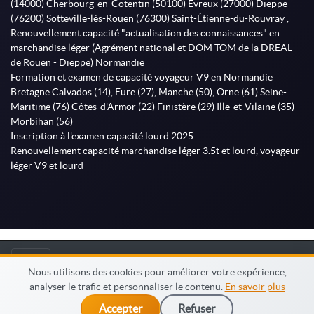
(14000) Cherbourg-en-Cotentin (50100) Évreux (27000) Dieppe
(76200) Sotteville-lès-Rouen (76300) Saint-Étienne-du-Rouvray ,
Renouvellement capacité "actualisation des connaissances" en
marchandise léger (Agrément national et DOM TOM de la DREAL
de Rouen - Dieppe) Normandie
Formation et examen de capacité voyageur V9 en Normandie
Bretagne Calvados (14), Eure (27), Manche (50), Orne (61) Seine-
Maritime (76) Côtes-d'Armor (22) Finistère (29) Ille-et-Vilaine (35)
Morbihan (56)
Inscription à l'examen capacité lourd 2025
Renouvellement capacité marchandise léger 3.5t et lourd, voyageur
léger V9 et lourd
© MonFormateur.info 2026
Nous utilisons des cookies pour améliorer votre expérience,
analyser le trafic et personnaliser le contenu.
En savoir plus
Accepter
Refuser