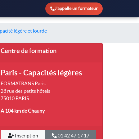
J'appelle un formateur
pacité légère et lourde
Centre de formation
Paris - Capacités légères
FORMATRANS Paris
28 rue des petits hôtels
75010 PARIS
A 104 km
de Chauny
Inscription
01 42 47 17 17