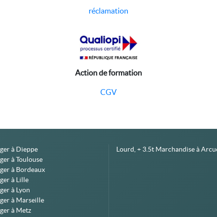
réclamation
Action de formation
CGV
éger à Dieppe
Lourd, + 3.5t Marchandise à Arcue
ger à Toulouse
éger à Bordeaux
er à Lille
ger à Lyon
ger à Marseille
ger à Metz