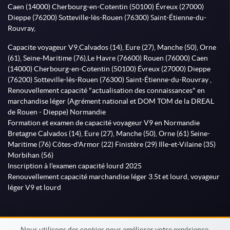
Caen (14000) Cherbourg-en-Cotentin (50100) Évreux (27000)
Dieppe (76200) Sotteville-lès-Rouen (76300) Saint-Étienne-du-
Rouvray,
Capacite voyageur V9,Calvados (14), Eure (27), Manche (50), Orne
(61), Seine-Maritime (76),Le Havre (76600) Rouen (76000) Caen
(14000) Cherbourg-en-Cotentin (50100) Évreux (27000) Dieppe
(76200) Sotteville-lès-Rouen (76300) Saint-Étienne-du-Rouvray ,
Renouvellement capacité "actualisation des connaissances" en
marchandise léger (Agrément national et DOM TOM de la DREAL
de Rouen - Dieppe) Normandie
Formation et examen de capacité voyageur V9 en Normandie
Bretagne Calvados (14), Eure (27), Manche (50), Orne (61) Seine-
Maritime (76) Côtes-d'Armor (22) Finistère (29) Ille-et-Vilaine (35)
Morbihan (56)
Inscription à l'examen capacité lourd 2025
Renouvellement capacité marchandise léger 3.5t et lourd, voyageur
léger V9 et lourd
Nous utilisons des cookies pour améliorer votre expérience,