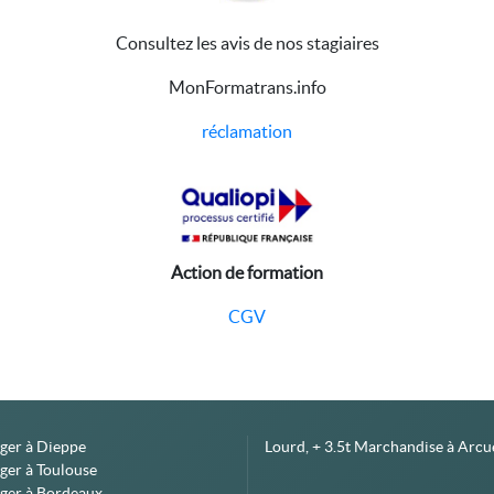
Consultez les avis de nos stagiaires
MonFormatrans.info
réclamation
Action de formation
CGV
éger à Dieppe
Lourd, + 3.5t Marchandise à Arcue
ger à Toulouse
éger à Bordeaux