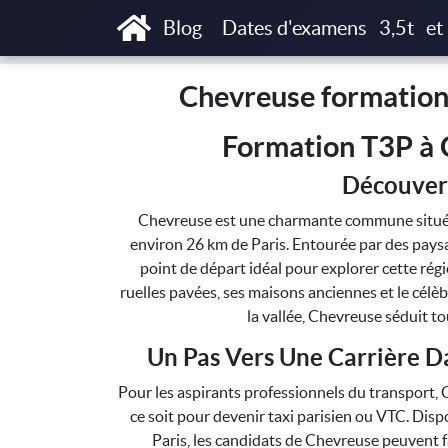
Accueil
Chevreuse formations T3P, Taxi Par
Blog
Dates d'examens
3,5t
et
Chevreuse formations
Formation T3P à 
Découver
Chevreuse est une charmante commune située d
environ 26 km de Paris. Entourée par des paysag
point de départ idéal pour explorer cette régi
ruelles pavées, ses maisons anciennes et le célè
la vallée, Chevreuse séduit to
Un Pas Vers Une Carrière D
Pour les aspirants professionnels du transport, 
ce soit pour devenir taxi parisien ou VTC. Dis
Paris, les candidats de Chevreuse peuvent f