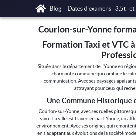
Accueil
Courlon-sur-Yonne formations T3P, 
Blog
Dates d'examens
3,5t
et
Courlon-sur-Yonne format
Formation Taxi et VTC 
Professi
Située dans le département de l'Yonne en rég
charmante commune qui combine le calme d
communication. Avec ses paysages apaisants et 
attrayant pour ceux qui recher
Une Commune Historique e
Courlon-sur-Yonne, avec ses ruelles pittoresque
vivre. La ville est traversée par l'Yonne, un af
environnement. Avec ses origines qui remontent à
en s'adaptant aux évolutions de la société mod