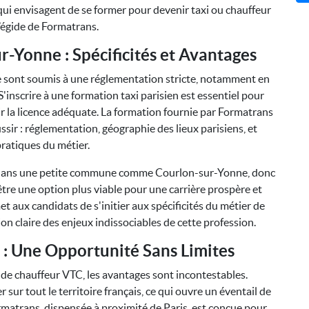
 qui envisagent de se former pour devenir taxi ou chauffeur
’égide de Formatrans.
r-Yonne : Spécificités et Avantages
e sont soumis à une réglementation stricte, notamment en
 S'inscrire à une formation taxi parisien est essentiel pour
r la licence adéquate. La formation fournie par Formatrans
ssir : réglementation, géographie des lieux parisiens, et
ratiques du métier.
s dans une petite commune comme Courlon-sur-Yonne, donc
tre une option plus viable pour une carrière prospère et
t aux candidats de s'initier aux spécificités du métier de
sion claire des enjeux indissociables de cette profession.
 : Une Opportunité Sans Limites
 de chauffeur VTC, les avantages sont incontestables.
sur tout le territoire français, ce qui ouvre un éventail de
rmatrans, dispensée à proximité de Paris, est conçue pour