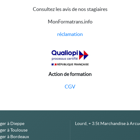
Consultez les avis de nos stagiaires
MonFormatrans.info
réclamation
Action de formation
CGV
éger à Dieppe
Lourd, + 3.5t Marchandise à Arcue
ger à Toulouse
éger à Bordeaux