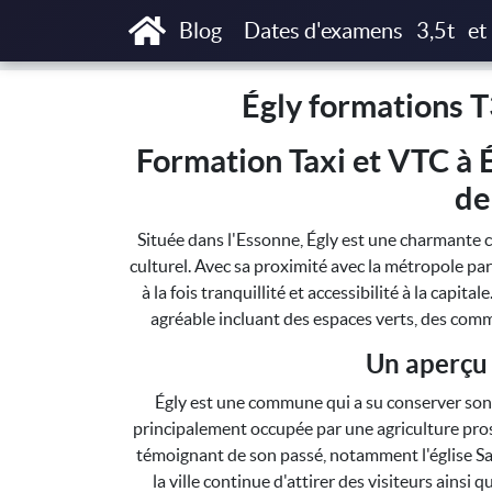
Accueil
Égly formations T3P, Taxi Parisien 
Blog
Dates d'examens
3,5t
et
Égly formations T
Formation Taxi et VTC à 
de
Située dans l'Essonne, Égly est une charmante 
culturel. Avec sa proximité avec la métropole pa
à la fois tranquillité et accessibilité à la capita
agréable incluant des espaces verts, des comme
Un aperçu 
Égly est une commune qui a su conserver son a
principalement occupée par une agriculture pros
témoignant de son passé, notamment l'église Sai
la ville continue d'attirer des visiteurs ainsi 