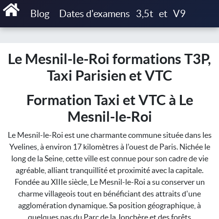
Accueil
Blog
Dates d'examens
3,5t
et
V9
Le Mesnil-le-Roi formations T3P, Taxi Parisien et VTC
Le Mesnil-le-Roi formations T3P,
Taxi Parisien et VTC
Formation Taxi et VTC à Le
Mesnil-le-Roi
Le Mesnil-le-Roi est une charmante commune située dans les
Yvelines, à environ 17 kilomètres à l'ouest de Paris. Nichée le
long de la Seine, cette ville est connue pour son cadre de vie
agréable, alliant tranquillité et proximité avec la capitale.
Fondée au XIIIe siècle, Le Mesnil-le-Roi a su conserver un
charme villageois tout en bénéficiant des attraits d'une
agglomération dynamique. Sa position géographique, à
quelques pas du Parc de la Jonchère et des forêts