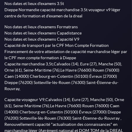
Nos dates et lieux d'examens 3.5t
Dieppe Normandie capacité marchandise 3.5t voyageur v9 léger
centre de formation et d'examen de la dreal
Nos dates et lieux d'examens Formatrans
Nos dates et lieux d'examens Capadistance
Nos dates et lieux d'examens Capacité V9
Capacité de transport par le CPF Mon Compte Formation
Financement de votre attestation de capacité marchandise léger par
le CPF mon compte formation à Dieppe
Capacite marchandise 3,5t,Calvados (14), Eure (27), Manche (50),
Orne (61), Seine-Maritime (76),Le Havre (76600) Rouen (76000)
Caen (14000) Cherbourg-en-Cotentin (50100) Évreux (27000)
Dieppe (76200) Sotteville-lès-Rouen (76300) Saint-Étienne-du-
Rouvray,
Capacite voyageur V9,Calvados (14), Eure (27), Manche (50), Orne
(61), Seine-Maritime (76),Le Havre (76600) Rouen (76000) Caen
(14000) Cherbourg-en-Cotentin (50100) Évreux (27000) Dieppe
(76200) Sotteville-lès-Rouen (76300) Saint-Étienne-du-Rouvray ,
Renouvellement capacité "actualisation des connaissances" en
marchandise léger (Agrément national et DOM TOM de la DREAL