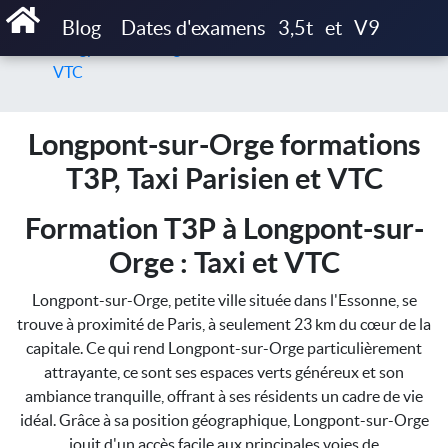
Accueil
Blog
Dates d'examens
3,5t
et
V9
Longpont-sur-Orge formations T3P, Taxi Parisien et
VTC
Longpont-sur-Orge formations
T3P, Taxi Parisien et VTC
Formation T3P à Longpont-sur-
Orge : Taxi et VTC
Longpont-sur-Orge, petite ville située dans l'Essonne, se
trouve à proximité de Paris, à seulement 23 km du cœur de la
capitale. Ce qui rend Longpont-sur-Orge particulièrement
attrayante, ce sont ses espaces verts généreux et son
ambiance tranquille, offrant à ses résidents un cadre de vie
idéal. Grâce à sa position géographique, Longpont-sur-Orge
jouit d'un accès facile aux principales voies de