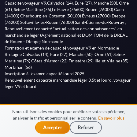
Capacite voyageur V9,Calvados (14), Eure (27), Manche (50), Orne
(61), Seine-Maritime (76),Le Havre (76600) Rouen (76000) Caen
(14000) Cherbourg-en-Cotentin (50100) Évreux (27000) Dieppe
(76200) Sotteville-lès-Rouen (76300) Saint-Étienne-du-Rouvray ,
Renouvellement capacité "actualisation des connaissances" en
marchandise léger (Agrément national et DOM TOM de la DREAL
de Rouen - Dieppe) Normandie
Formation et examen de capacité voyageur V9 en Normandie
Bretagne Calvados (14), Eure (27), Manche (50), Orne (61) Seine-
Maritime (76) Côtes-d'Armor (22) Finistère (29) Ille-et-Vilaine (35)
Morbihan (56)
Inscription à l'examen capacité lourd 2025
Renouvellement capacité marchandise léger 3.5t et lourd, voyageur
léger V9 et lourd
Nous utilisons des cookies pour améliorer votre expérience,
analyser le trafic et personnaliser le contenu.
En savoir plus
© MonFormateur.info 2026
Accepter
Refuser