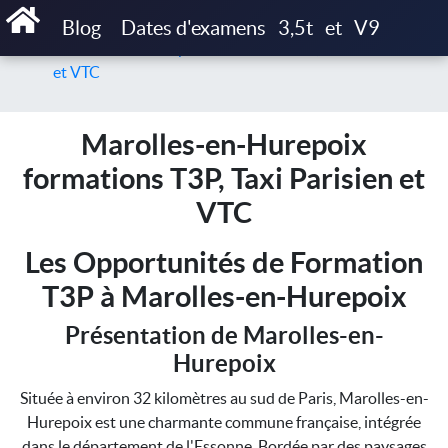
Accueil
Blog
Dates d'examens
3,5t
et
V9
Marolles-en-Hurepoix formations T3P, Taxi Parisien
et VTC
Marolles-en-Hurepoix
formations T3P, Taxi Parisien et
VTC
Les Opportunités de Formation
T3P à Marolles-en-Hurepoix
Présentation de Marolles-en-
Hurepoix
Située à environ 32 kilomètres au sud de Paris, Marolles-en-
Hurepoix est une charmante commune française, intégrée
dans le département de l'Essonne. Bordée par des paysages