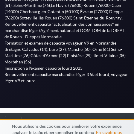
(61), Seine-Maritime (76),Le Havre (76600) Rouen (76000) Caen
(14000) Cherbourg-en-Cotentin (50100) Évreux (27000) Dieppe
(76200) Sotteville-lès-Rouen (76300) Saint-Étienne-du-Rouvray ,
Renouvellement capacité "actualisation des connaissances" en
marchandise léger (Agrément national et DOM TOM de la DREAL
de Rouen - Dieppe) Normandie
Formation et examen de capacité voyageur V9 en Normandie
Bretagne Calvados (14), Eure (27), Manche (50), Orne (61) Seine-
Maritime (76) Côtes-d'Armor (22) Finistère (29) Ille-et-Vilaine (35)
Morbihan (56)
Inscription à l'examen capacité lourd 2025
Renouvellement capacité marchandise léger 3.5t et lourd, voyageur
léger V9 et lourd
© MonFormateur.info 2026
Nous utilisons des cookies pour améliorer votre expérience,
analyser le trafic et personnaliser le contenu.
En savoir plus