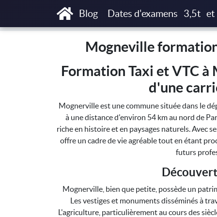
Accueil
Mogneville formations T3P, Taxi Pa
Blog
Dates d'examens
3,5t
et
Mogneville formation
Formation Taxi et VTC à 
d'une carr
Mognerville est une commune située dans le dép
à une distance d'environ 54 km au nord de Par
riche en histoire et en paysages naturels. Avec 
offre un cadre de vie agréable tout en étant proch
futurs profe
Découvert
Mognerville, bien que petite, possède un patri
Les vestiges et monuments disséminés à trav
L'agriculture, particulièrement au cours des sièc