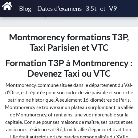
Accueil
Blog
Dates d'examens
3,5t
et
V9
Montmorency formations T3P, Taxi Parisien et VTC
Montmorency formations T3P,
Taxi Parisien et VTC
Formation T3P à Montmorency :
Devenez Taxi ou VTC
Montmorency, commune située dans le département du Val-
d'Oise, est réputée pour son cadre de vie paisible et son riche
patrimoine historique. À seulement 16 kilomètres de Paris,
Montmorency se trouve sur un plateau surplombant la vallée
de Montmorency, offrant ainsi une vue imprenable sur la
capitale. Connue pour ses maisons de maître, ses parcs et ses
anciennes résidences d'été, la ville allie élégance et tradition.
Elle était autrefois prisée par des personnalités du XVIIe