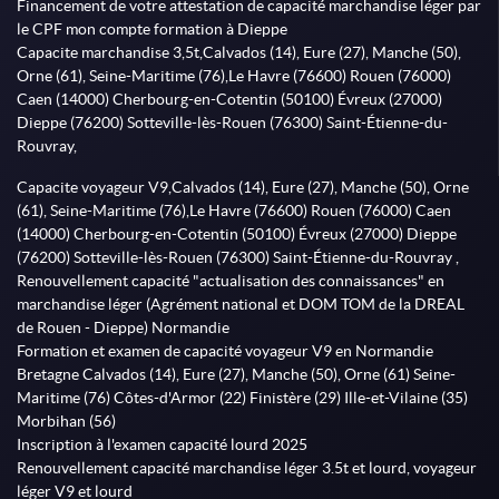
Financement de votre attestation de capacité marchandise léger par
le CPF mon compte formation à Dieppe
Capacite marchandise 3,5t,Calvados (14), Eure (27), Manche (50),
Orne (61), Seine-Maritime (76),Le Havre (76600) Rouen (76000)
Caen (14000) Cherbourg-en-Cotentin (50100) Évreux (27000)
Dieppe (76200) Sotteville-lès-Rouen (76300) Saint-Étienne-du-
Rouvray,
Capacite voyageur V9,Calvados (14), Eure (27), Manche (50), Orne
(61), Seine-Maritime (76),Le Havre (76600) Rouen (76000) Caen
(14000) Cherbourg-en-Cotentin (50100) Évreux (27000) Dieppe
(76200) Sotteville-lès-Rouen (76300) Saint-Étienne-du-Rouvray ,
Renouvellement capacité "actualisation des connaissances" en
marchandise léger (Agrément national et DOM TOM de la DREAL
de Rouen - Dieppe) Normandie
Formation et examen de capacité voyageur V9 en Normandie
Bretagne Calvados (14), Eure (27), Manche (50), Orne (61) Seine-
Maritime (76) Côtes-d'Armor (22) Finistère (29) Ille-et-Vilaine (35)
Morbihan (56)
Inscription à l'examen capacité lourd 2025
Renouvellement capacité marchandise léger 3.5t et lourd, voyageur
léger V9 et lourd