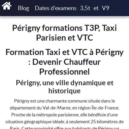
Accueil
Périgny formations T3P, Taxi Parisien et VTC
Blog
Dates d'examens
3,5t
et
V9
Périgny formations T3P, Taxi
Parisien et VTC
Formation Taxi et VTC à Périgny
: Devenir Chauffeur
Professionnel
Périgny, une ville dynamique et
historique
Périgny est une charmante commune située dans le
département du Val-de-Marne, en région Île-de-France.
Proche de la métropole parisienne, elle bénéficie d’une
situation géographique idéale, à seulement 25 kilomètres de
Paris. Cette proximité offre aux habitants de Périgny un