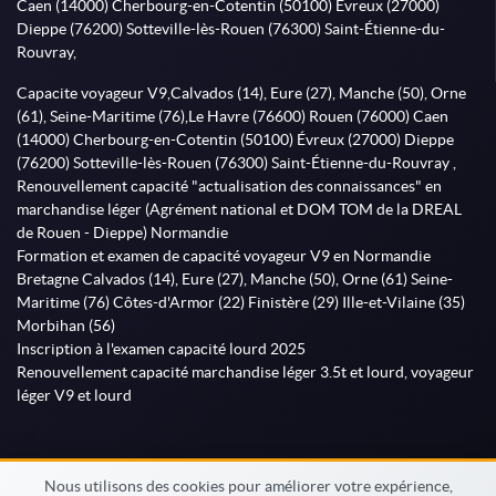
Caen (14000) Cherbourg-en-Cotentin (50100) Évreux (27000)
Dieppe (76200) Sotteville-lès-Rouen (76300) Saint-Étienne-du-
Rouvray,
Capacite voyageur V9,Calvados (14), Eure (27), Manche (50), Orne
(61), Seine-Maritime (76),Le Havre (76600) Rouen (76000) Caen
(14000) Cherbourg-en-Cotentin (50100) Évreux (27000) Dieppe
(76200) Sotteville-lès-Rouen (76300) Saint-Étienne-du-Rouvray ,
Renouvellement capacité "actualisation des connaissances" en
marchandise léger (Agrément national et DOM TOM de la DREAL
de Rouen - Dieppe) Normandie
Formation et examen de capacité voyageur V9 en Normandie
Bretagne Calvados (14), Eure (27), Manche (50), Orne (61) Seine-
Maritime (76) Côtes-d'Armor (22) Finistère (29) Ille-et-Vilaine (35)
Morbihan (56)
Inscription à l'examen capacité lourd 2025
Renouvellement capacité marchandise léger 3.5t et lourd, voyageur
léger V9 et lourd
Nous utilisons des cookies pour améliorer votre expérience,